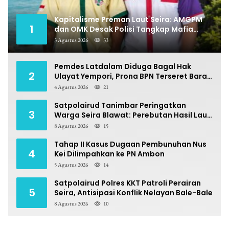
Kapitalisme Preman Laut Seira: AMGPM
1
dan OMK Desak Polisi Tangkap Mafia
Pungli
3 Agustus 2026
33
Pemdes Latdalam Diduga Bagal Hak
2
Ulayat Yempori, Prona BPN Terseret Bara
Sengketa
4 Agustus 2026
21
Satpolairud Tanimbar Peringatkan
3
Warga Seira Blawat: Perebutan Hasil Laut
Berpotensi Pidana
8 Agustus 2026
15
Tahap II Kasus Dugaan Pembunuhan Nus
4
Kei Dilimpahkan ke PN Ambon
5 Agustus 2026
14
Satpolairud Polres KKT Patroli Perairan
5
Seira, Antisipasi Konflik Nelayan Bale-Bale
8 Agustus 2026
10