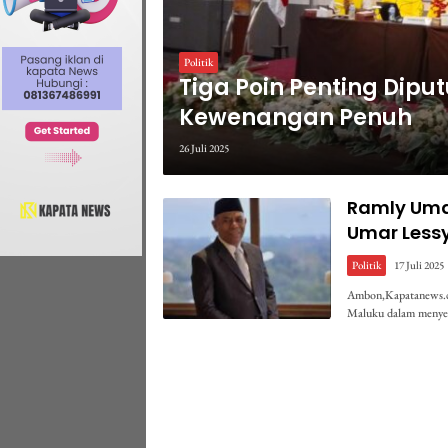
Politik
Tiga Poin Penting Dipu
Kewenangan Penuh
26 Juli 2025
Ramly Umas
Umar Lessy
Politik
17 Juli 2025
Ambon,Kapatanews.co
Maluku dalam menye