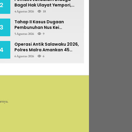
2
Bagal Hak Ulayat Yempori,
Prona BPN Terseret Bara
4 Agustus 2026
18
Sengketa
Tahap II Kasus Dugaan
3
Pembunuhan Nus Kei
Dilimpahkan ke PN Ambon
5 Agustus 2026
9
Operasi Antik Salawaku 2026,
4
Polres Malra Amankan 45
Liter Sopi
6 Agustus 2026
6
arnya.