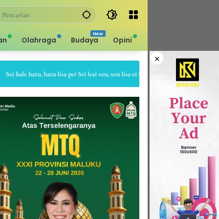
an
Olahraga
Budaya
Opini
×
hale hatu, hatu lisa pei Sei lesi sou, sou lisa ei Sapa bale batu, batu gepe dia Sap