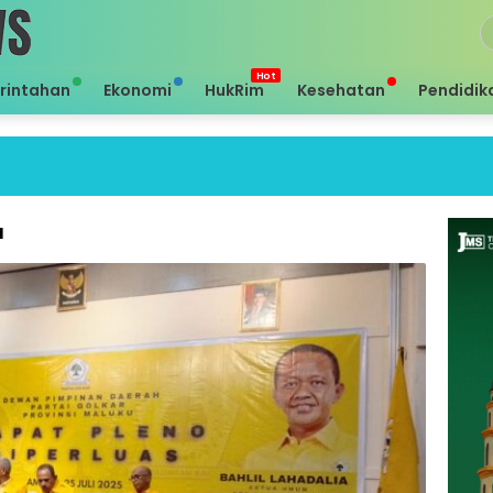
rintahan
Ekonomi
HukRim
Kesehatan
Pendidik
Sei 
u