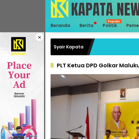
Langsung
ke
konten
Beranda
Berita
Politik
Peme
×
Syair Kapata
PLT Ketua DPD Golkar Maluk