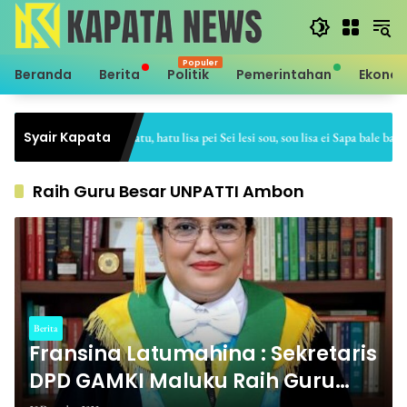
Langsung
ke
konten
Beranda
Berita
Politik
Pemerintahan
Ekono
Syair Kapata
Sei hale hatu, hatu lisa pei Sei lesi sou, sou lisa ei Sapa bale batu, b
Raih Guru Besar UNPATTI Ambon
Berita
Fransina Latumahina : Sekretaris
DPD GAMKI Maluku Raih Guru