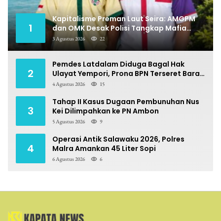
Kapitalisme Preman Laut Seira: AMGPM
1
dan OMK Desak Polisi Tangkap Mafia
Pungli
3 Agustus 2026
22
Pemdes Latdalam Diduga Bagal Hak
2
Ulayat Yempori, Prona BPN Terseret Bara
Sengketa
4 Agustus 2026
15
Tahap II Kasus Dugaan Pembunuhan Nus
3
Kei Dilimpahkan ke PN Ambon
5 Agustus 2026
9
Operasi Antik Salawaku 2026, Polres
4
Malra Amankan 45 Liter Sopi
6 Agustus 2026
6