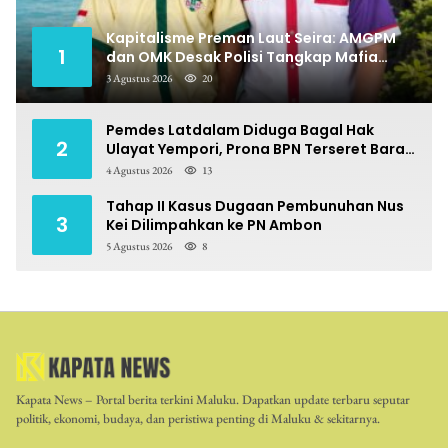
Kapitalisme Preman Laut Seira: AMGPM
1
dan OMK Desak Polisi Tangkap Mafia
Pungli
3 Agustus 2026
20
Pemdes Latdalam Diduga Bagal Hak
2
Ulayat Yempori, Prona BPN Terseret Bara
Sengketa
4 Agustus 2026
13
Tahap II Kasus Dugaan Pembunuhan Nus
3
Kei Dilimpahkan ke PN Ambon
5 Agustus 2026
8
Kapata News – Portal berita terkini Maluku. Dapatkan update terbaru seputar
politik, ekonomi, budaya, dan peristiwa penting di Maluku & sekitarnya.