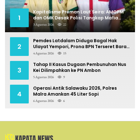
Kapitalisme Preman Laut Seira: AMGPM
1
dan OMK Desak Polisi Tangkap Mafia
Pungli
3 Agustus 2026
22
Pemdes Latdalam Diduga Bagal Hak
2
Ulayat Yempori, Prona BPN Terseret Bara
Sengketa
4 Agustus 2026
15
Tahap II Kasus Dugaan Pembunuhan Nus
3
Kei Dilimpahkan ke PN Ambon
5 Agustus 2026
9
Operasi Antik Salawaku 2026, Polres
4
Malra Amankan 45 Liter Sopi
6 Agustus 2026
6