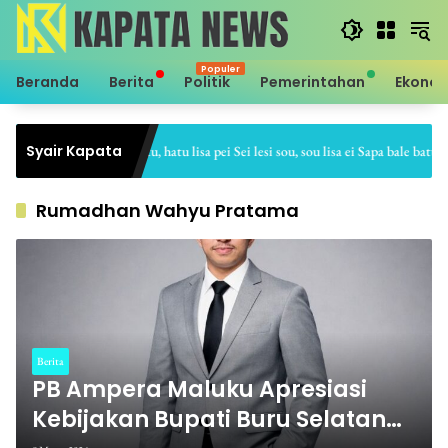
Langsung
ke
konten
Beranda
Berita
Politik
Pemerintahan
Ekono
Syair Kapata
Sei hale hatu, hatu lisa pei Sei lesi sou, sou lisa ei Sapa bale batu, bat
Rumadhan Wahyu Pratama
Berita
PB Ampera Maluku Apresiasi
Kebijakan Bupati Buru Selatan