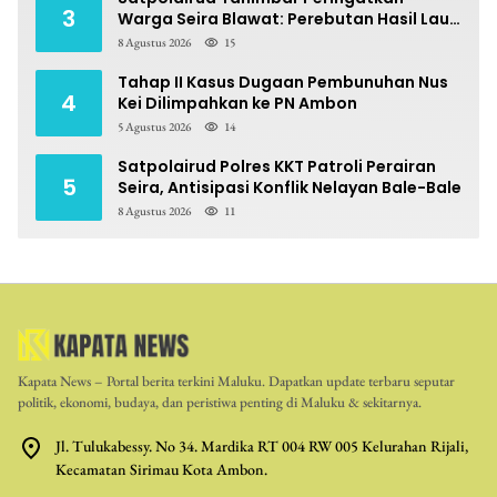
3
Warga Seira Blawat: Perebutan Hasil Laut
Berpotensi Pidana
8 Agustus 2026
15
Tahap II Kasus Dugaan Pembunuhan Nus
4
Kei Dilimpahkan ke PN Ambon
5 Agustus 2026
14
Satpolairud Polres KKT Patroli Perairan
5
Seira, Antisipasi Konflik Nelayan Bale-Bale
8 Agustus 2026
11
Kapata News – Portal berita terkini Maluku. Dapatkan update terbaru seputar
politik, ekonomi, budaya, dan peristiwa penting di Maluku & sekitarnya.
Jl. Tulukabessy. No 34. Mardika RT 004 RW 005 Kelurahan Rijali,
Kecamatan Sirimau Kota Ambon.