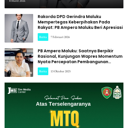
Berikan Gaji Tenaga Paruh
8 Maret 2026
Waktu
Rakorda DPD Gerindra Maluku
Mempertegas Keberpihakan Pada
Rakyat: PB Ampera Maluku Beri Apresiasi
Berita
7 Februari 2026
PB Ampera Maluku: Saatnya Berpikir
Rasional, Kunjungan Wapres Momentum
Nyata Percepatan Pembangunan
Maluku
Berita
13 Oktober 2025