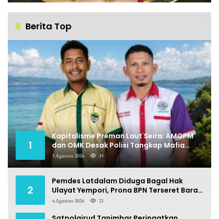
Berita Top
Kapitalisme Preman Laut Seira: AMGPM
1
dan OMK Desak Polisi Tangkap Mafia
Pungli
3 Agustus 2026
35
Pemdes Latdalam Diduga Bagal Hak
2
Ulayat Yempori, Prona BPN Terseret Bara
Sengketa
4 Agustus 2026
21
Satpolairud Tanimbar Peringatkan