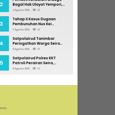
2
Bagal Hak Ulayat Yempori,
Prona BPN Terseret Bara
4 Agustus 2026
22
Sengketa
Tahap II Kasus Dugaan
3
Pembunuhan Nus Kei
Dilimpahkan ke PN Ambon
5 Agustus 2026
16
Satpolairud Tanimbar
4
Peringatkan Warga Seira
Blawat: Perebutan Hasil Laut
8 Agustus 2026
15
Berpotensi Pidana
Satpolairud Polres KKT
5
Patroli Perairan Seira,
Antisipasi Konflik Nelayan
8 Agustus 2026
12
Bale-Bale
arnya.