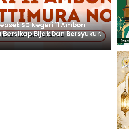
epsek SD Negeri 11 Ambon
Bersikap Bijak Dan Bersyukur.