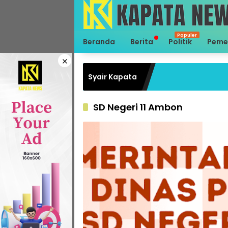
Langsung
ke
konten
Beranda
Berita
Politik
Peme
×
Syair Kapata
SD Negeri 11 Ambon