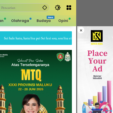
an
Olahraga
Budaya
Opini
×
 hale hatu, hatu lisa pei Sei lesi sou, sou lisa ei Sapa bale batu, batu gepe dia Sa