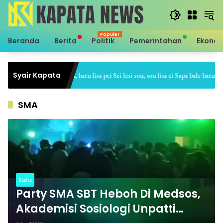
Langsung
ke
konten
Beranda
Berita
Politik
Pemerintahan
Ekono
Syair Kapata
Sei hale hatu, hatu lisa pei Sei lesi sou, sou lisa ei Sapa bale batu, batu
SMA
Berita
Party SMA SBT Heboh Di Medsos,
Akademisi Sosiologi Unpatti