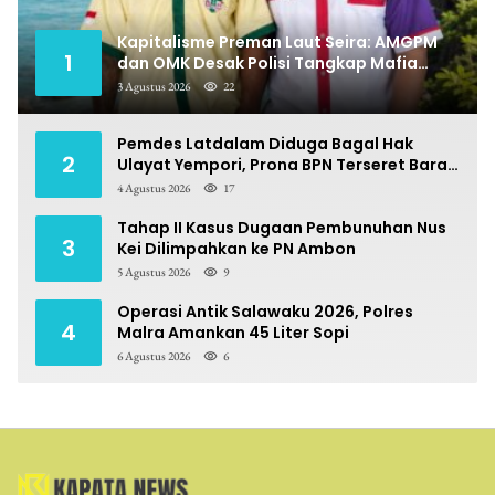
Kapitalisme Preman Laut Seira: AMGPM
1
dan OMK Desak Polisi Tangkap Mafia
Pungli
3 Agustus 2026
22
Pemdes Latdalam Diduga Bagal Hak
2
Ulayat Yempori, Prona BPN Terseret Bara
Sengketa
4 Agustus 2026
17
Tahap II Kasus Dugaan Pembunuhan Nus
3
Kei Dilimpahkan ke PN Ambon
5 Agustus 2026
9
Operasi Antik Salawaku 2026, Polres
4
Malra Amankan 45 Liter Sopi
6 Agustus 2026
6