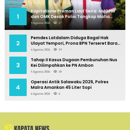
Kapitalisme Preman Laut Seira: AMGPM
1
dan OMK Desak Polisi Tangkap Mafia
Pungli
3 Agustus 2026
27
Pemdes Latdalam Diduga Bagal Hak
2
Ulayat Yempori, Prona BPN Terseret Bara
Sengketa
4 Agustus 2026
19
Tahap II Kasus Dugaan Pembunuhan Nus
3
Kei Dilimpahkan ke PN Ambon
5 Agustus 2026
10
Operasi Antik Salawaku 2026, Polres
4
Malra Amankan 45 Liter Sopi
6 Agustus 2026
6