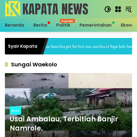
Langsung
ke
konten
Beranda
Berita
Politik
Pemerintahan
Ekono
Syair Kapata
Sei hale hatu, hatu lisa pei Sei lesi sou, sou lisa ei Sapa bale batu, ba
Sungai Waekolo
Berita
Usai Ambalau, Terbitlah Banjir
Namrole.