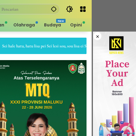
an
Olahraga
Budaya
Opini
×
ale hatu, hatu lisa pei Sei lesi sou, sou lisa ei Sapa bale batu, batu gepe dia Sapa