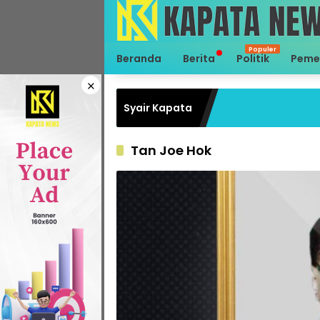
Langsung
ke
konten
Beranda
Berita
Politik
Peme
×
Syair Kapata
Tan Joe Hok