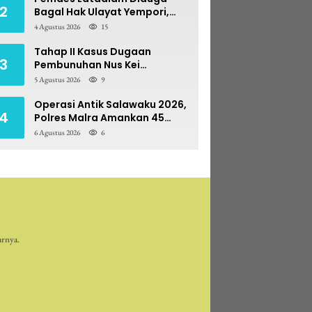
2
Bagal Hak Ulayat Yempori,
Prona BPN Terseret Bara
4 Agustus 2026
15
Sengketa
Tahap II Kasus Dugaan
3
Pembunuhan Nus Kei
Dilimpahkan ke PN Ambon
5 Agustus 2026
9
Operasi Antik Salawaku 2026,
4
Polres Malra Amankan 45
Liter Sopi
6 Agustus 2026
6
arnya.