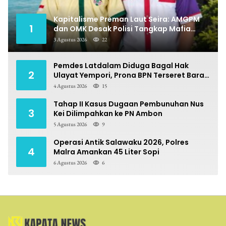
Kapitalisme Preman Laut Seira: AMGPM
1
dan OMK Desak Polisi Tangkap Mafia
Pungli
3 Agustus 2026
22
Pemdes Latdalam Diduga Bagal Hak
2
Ulayat Yempori, Prona BPN Terseret Bara
Sengketa
4 Agustus 2026
15
Tahap II Kasus Dugaan Pembunuhan Nus
3
Kei Dilimpahkan ke PN Ambon
5 Agustus 2026
9
Operasi Antik Salawaku 2026, Polres
4
Malra Amankan 45 Liter Sopi
6 Agustus 2026
6