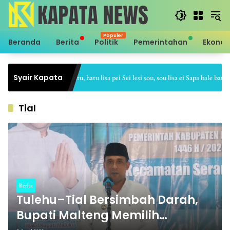
Langsung
ke
konten
Beranda
Berita
Politik
Pemerintahan
Ekono
Syair Kapata
Sei hale hatu, hatu lisa pei Sei lesi sou, sou lisa ei Sapa bale batu, ba
Tial
Berita
Tulehu–Tial Bersimbah Darah,
Bupati Malteng Memilih