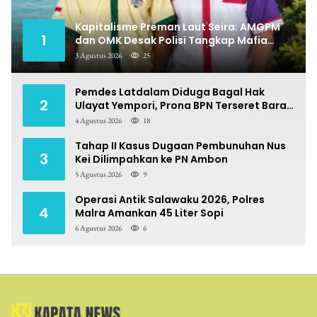
Kapitalisme Preman Laut Seira: AMGPM
1
dan OMK Desak Polisi Tangkap Mafia
Pungli
3 Agustus 2026
25
Pemdes Latdalam Diduga Bagal Hak
2
Ulayat Yempori, Prona BPN Terseret Bara
Sengketa
4 Agustus 2026
18
Tahap II Kasus Dugaan Pembunuhan Nus
3
Kei Dilimpahkan ke PN Ambon
5 Agustus 2026
9
Operasi Antik Salawaku 2026, Polres
4
Malra Amankan 45 Liter Sopi
6 Agustus 2026
6