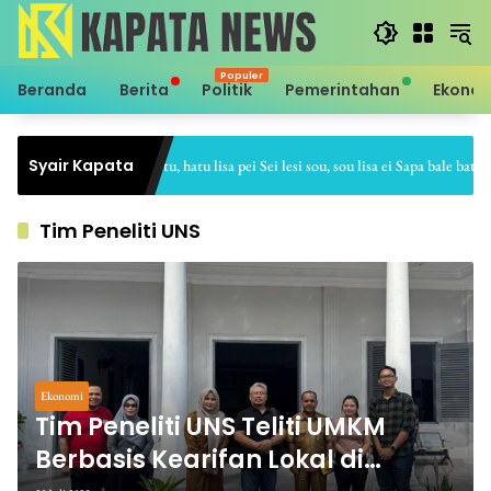
Langsung
ke
konten
Beranda
Berita
Politik
Pemerintahan
Ekono
Syair Kapata
Sei hale hatu, hatu lisa pei Sei lesi sou, sou lisa ei Sapa bale batu, ba
Tim Peneliti UNS
Ekonomi
Tim Peneliti UNS Teliti UMKM
Berbasis Kearifan Lokal di