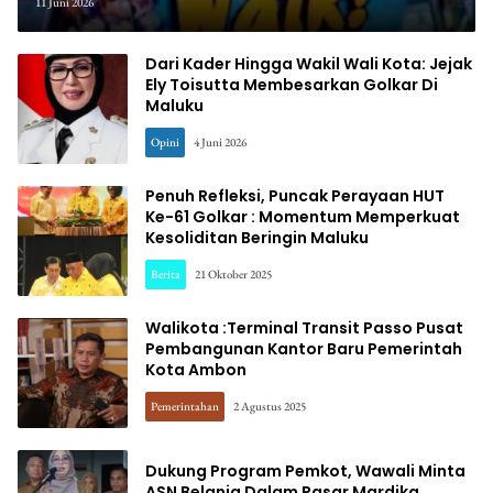
Dengan Jersey Dan Bendera
11 Juni 2026
Negara Peserta Piala Dunia 2026
Dari Kader Hingga Wakil Wali Kota: Jejak
Ely Toisutta Membesarkan Golkar Di
Maluku
Opini
4 Juni 2026
Penuh Refleksi, Puncak Perayaan HUT
Ke-61 Golkar : Momentum Memperkuat
Kesoliditan Beringin Maluku
Berita
21 Oktober 2025
Walikota :Terminal Transit Passo Pusat
Pembangunan Kantor Baru Pemerintah
Kota Ambon
Pemerintahan
2 Agustus 2025
Dukung Program Pemkot, Wawali Minta
ASN Belanja Dalam Pasar Mardika.