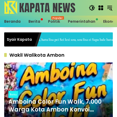
Langsung
ke
konten
Beranda
Berita
Politik
Pemerintahan
Ekono
Syair Kapata
Sei hale hatu, hatu lisa pei Sei lesi sou, sou lisa ei Sapa bale batu, batu 
Wakil Walikota Ambon
Berita
Amboina Color Fun Walk, 7.000
Warga Kota Ambon Konvoi