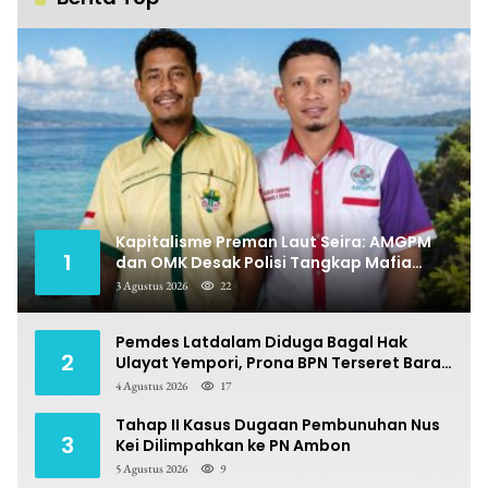
Kapitalisme Preman Laut Seira: AMGPM
1
dan OMK Desak Polisi Tangkap Mafia
Pungli
3 Agustus 2026
22
Pemdes Latdalam Diduga Bagal Hak
2
Ulayat Yempori, Prona BPN Terseret Bara
Sengketa
4 Agustus 2026
17
Tahap II Kasus Dugaan Pembunuhan Nus
3
Kei Dilimpahkan ke PN Ambon
5 Agustus 2026
9