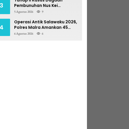
3
Pembunuhan Nus Kei
Dilimpahkan ke PN Ambon
5 Agustus 2026
9
Operasi Antik Salawaku 2026,
4
Polres Malra Amankan 45
Liter Sopi
6 Agustus 2026
6