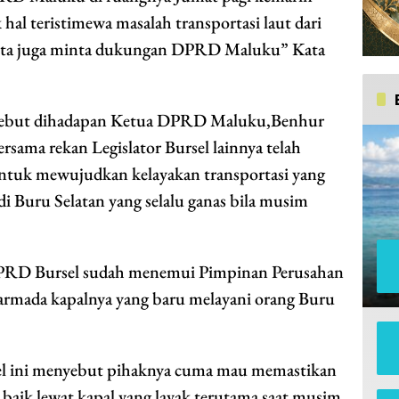
hal teristimewa masalah transportasi laut dari
 kita juga minta dukungan DPRD Maluku” Kata
yebut dihadapan Ketua DPRD Maluku,Benhur
ama rekan Legislator Bursel lainnya telah
ntuk mewujudkan kelayakan transportasi yang
di Buru Selatan yang selalu ganas bila musim
PRD Bursel sudah menemui Pimpinan Perusahan
rmada kapalnya yang baru melayani orang Buru
rsel ini menyebut pihaknya cuma mau memastikan
 baik lewat kapal yang layak terutama saat musim