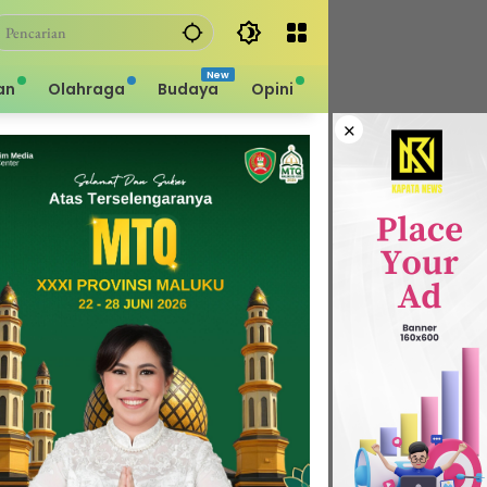
an
Olahraga
Budaya
Opini
×