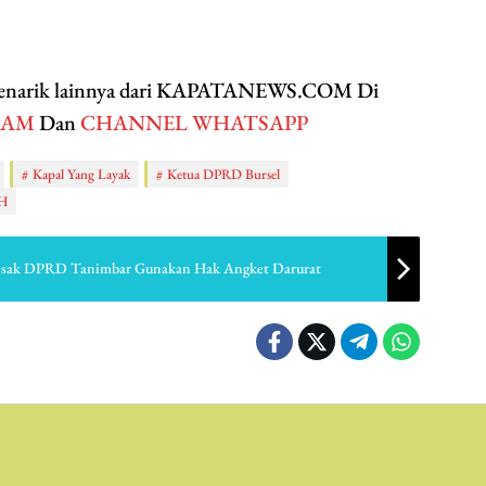
 menarik lainnya dari KAPATANEWS.COM Di
RAM
Dan
CHANNEL WHATSAPP
Kapal Yang Layak
Ketua DPRD Bursel
H
esak DPRD Tanimbar Gunakan Hak Angket Darurat