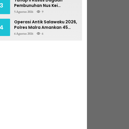
3
Pembunuhan Nus Kei
Dilimpahkan ke PN Ambon
5 Agustus 2026
9
Operasi Antik Salawaku 2026,
4
Polres Malra Amankan 45
Liter Sopi
6 Agustus 2026
6