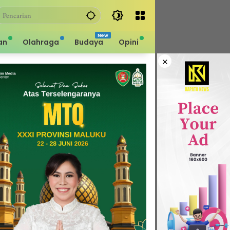
an
Olahraga
Budaya
Opini
×