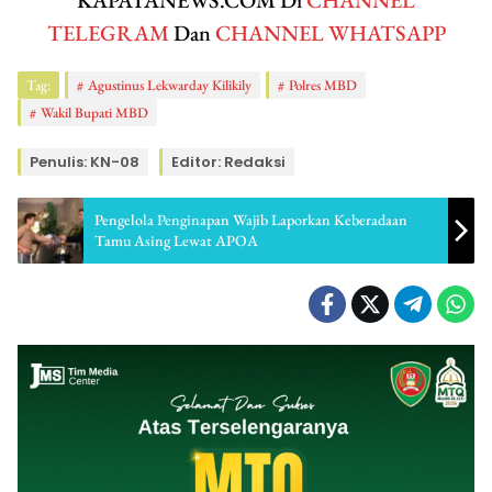
KAPATANEWS.COM Di
CHANNEL
TELEGRAM
Dan
CHANNEL WHATSAPP
Tag:
Agustinus Lekwarday Kilikily
Polres MBD
Wakil Bupati MBD
Penulis: KN-08
Editor: Redaksi
Pengelola Penginapan Wajib Laporkan Keberadaan
Tamu Asing Lewat APOA