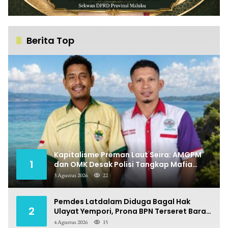
Berita Top
Kapitalisme Preman Laut Seira: AMGPM
1
dan OMK Desak Polisi Tangkap Mafia
Pungli
3 Agustus 2026
22
Pemdes Latdalam Diduga Bagal Hak
2
Ulayat Yempori, Prona BPN Terseret Bara
Sengketa
4 Agustus 2026
15