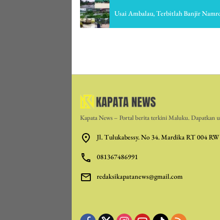
Usai Ambalau, Terbitlah Banjir Namro
Kapata News – Portal berita terkini Maluku. Dapatkan up
Jl. Tulukabessy. No 34. Mardika RT 004 RW
081367486991
redaksikapatanews@gmail.com