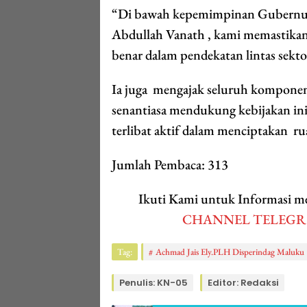
“Di bawah kepemimpinan Gubernur
Abdullah Vanath , kami memastikan 
benar dalam pendekatan lintas sekt
Ia juga mengajak seluruh komponen
senantiasa mendukung kebijakan ini
terlibat aktif dalam menciptakan r
Jumlah Pembaca:
313
Ikuti Kami untuk Informasi
CHANNEL TELEG
Tag:
Achmad Jais Ely.PLH Disperindag Maluku
Penulis: KN-05
Editor: Redaksi