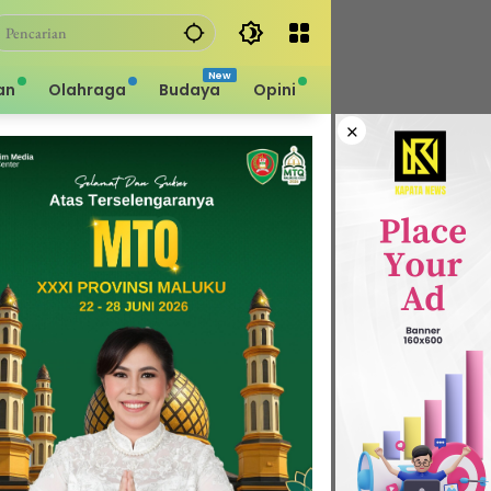
an
Olahraga
Budaya
Opini
×