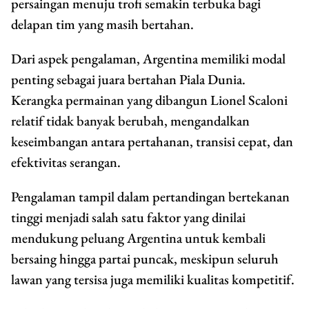
persaingan menuju trofi semakin terbuka bagi
delapan tim yang masih bertahan.
Dari aspek pengalaman, Argentina memiliki modal
penting sebagai juara bertahan Piala Dunia.
Kerangka permainan yang dibangun Lionel Scaloni
relatif tidak banyak berubah, mengandalkan
keseimbangan antara pertahanan, transisi cepat, dan
efektivitas serangan.
Pengalaman tampil dalam pertandingan bertekanan
tinggi menjadi salah satu faktor yang dinilai
mendukung peluang Argentina untuk kembali
bersaing hingga partai puncak, meskipun seluruh
lawan yang tersisa juga memiliki kualitas kompetitif.