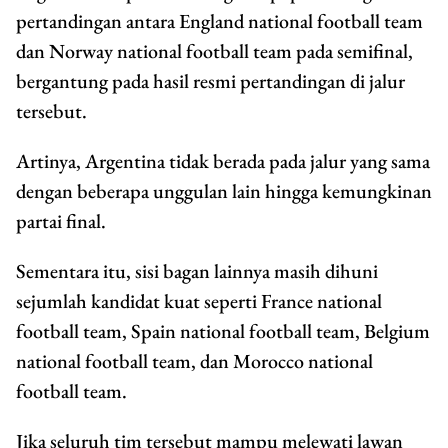
pertandingan antara England national football team
dan Norway national football team pada semifinal,
bergantung pada hasil resmi pertandingan di jalur
tersebut.
Artinya, Argentina tidak berada pada jalur yang sama
dengan beberapa unggulan lain hingga kemungkinan
partai final.
Sementara itu, sisi bagan lainnya masih dihuni
sejumlah kandidat kuat seperti France national
football team, Spain national football team, Belgium
national football team, dan Morocco national
football team.
Jika seluruh tim tersebut mampu melewati lawan