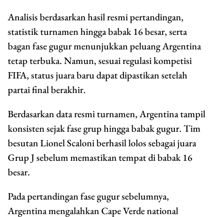
Analisis berdasarkan hasil resmi pertandingan,
statistik turnamen hingga babak 16 besar, serta
bagan fase gugur menunjukkan peluang Argentina
tetap terbuka. Namun, sesuai regulasi kompetisi
FIFA, status juara baru dapat dipastikan setelah
partai final berakhir.
Berdasarkan data resmi turnamen, Argentina tampil
konsisten sejak fase grup hingga babak gugur. Tim
besutan Lionel Scaloni berhasil lolos sebagai juara
Grup J sebelum memastikan tempat di babak 16
besar.
Pada pertandingan fase gugur sebelumnya,
Argentina mengalahkan Cape Verde national