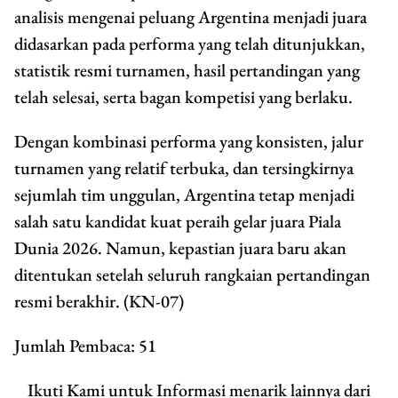
analisis mengenai peluang Argentina menjadi juara
didasarkan pada performa yang telah ditunjukkan,
statistik resmi turnamen, hasil pertandingan yang
telah selesai, serta bagan kompetisi yang berlaku.
Dengan kombinasi performa yang konsisten, jalur
turnamen yang relatif terbuka, dan tersingkirnya
sejumlah tim unggulan, Argentina tetap menjadi
salah satu kandidat kuat peraih gelar juara Piala
Dunia 2026. Namun, kepastian juara baru akan
ditentukan setelah seluruh rangkaian pertandingan
resmi berakhir. (KN-07)
Jumlah Pembaca:
51
Ikuti Kami untuk Informasi menarik lainnya dari