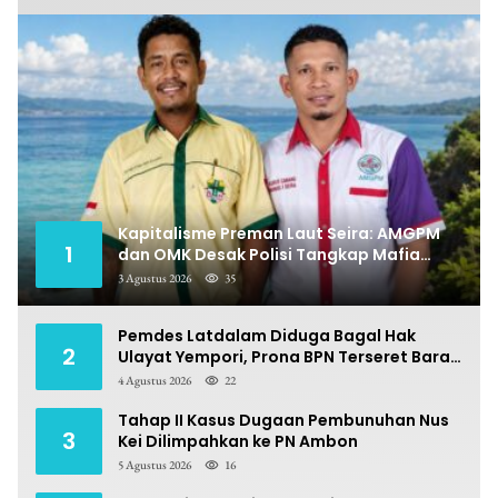
Kapitalisme Preman Laut Seira: AMGPM
1
dan OMK Desak Polisi Tangkap Mafia
Pungli
3 Agustus 2026
35
Pemdes Latdalam Diduga Bagal Hak
2
Ulayat Yempori, Prona BPN Terseret Bara
Sengketa
4 Agustus 2026
22
Tahap II Kasus Dugaan Pembunuhan Nus
3
Kei Dilimpahkan ke PN Ambon
5 Agustus 2026
16