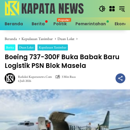
Langsung
ke
konten
Beranda
Berita
Politik
Pemerintahan
Ekono
Beranda
Kepulauan Tanimbar
Duan Lolat
Berita
Duan Lolat
Kepulauan Tanimbar
Boeing 737-300F Buka Babak Baru
Logistik PSN Blok Masela
Redaksi Kapatanews.com
3 Min Baca
6 Juli 2026