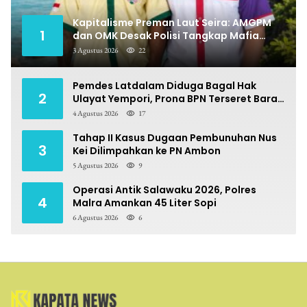
Kapitalisme Preman Laut Seira: AMGPM
1
dan OMK Desak Polisi Tangkap Mafia
Pungli
3 Agustus 2026
22
Pemdes Latdalam Diduga Bagal Hak
2
Ulayat Yempori, Prona BPN Terseret Bara
Sengketa
4 Agustus 2026
17
Tahap II Kasus Dugaan Pembunuhan Nus
3
Kei Dilimpahkan ke PN Ambon
5 Agustus 2026
9
Operasi Antik Salawaku 2026, Polres
4
Malra Amankan 45 Liter Sopi
6 Agustus 2026
6