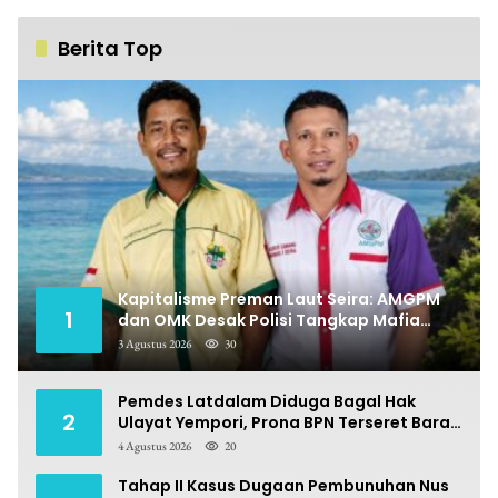
Berita Top
Kapitalisme Preman Laut Seira: AMGPM
1
dan OMK Desak Polisi Tangkap Mafia
Pungli
3 Agustus 2026
30
Pemdes Latdalam Diduga Bagal Hak
2
Ulayat Yempori, Prona BPN Terseret Bara
Sengketa
4 Agustus 2026
20
Tahap II Kasus Dugaan Pembunuhan Nus