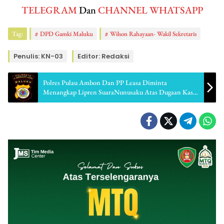
TELEGRAM
Dan
CHANNEL WHATSAPP
Tag:
DPD Gamki Maluku
Wilson Rahayaan- Wakil Sekretaris
Penulis: KN-03
Editor: Redaksi
Polres Pulau Ambon Dan PP Leasa Diminta
Menangkap Lipren SuaraNunusaku Atas Dugaan Kasus
Penimbunan BBM Ilegal