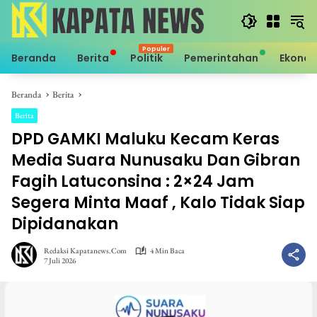
Langsung
ke
konten
Beranda
Berita
Politik
Pemerintahan
Ekono
Beranda
Berita
Berita
DPD GAMKI Maluku Kecam Keras
Media Suara Nunusaku Dan Gibran
Fagih Latuconsina : 2×24 Jam
Segera Minta Maaf , Kalo Tidak Siap
Dipidanakan
Redaksi Kapatanews.com
4 Min Baca
7 Juli 2026