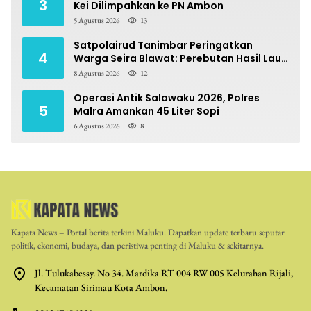
3
Kei Dilimpahkan ke PN Ambon
5 Agustus 2026
13
Satpolairud Tanimbar Peringatkan
4
Warga Seira Blawat: Perebutan Hasil Laut
Berpotensi Pidana
8 Agustus 2026
12
Operasi Antik Salawaku 2026, Polres
5
Malra Amankan 45 Liter Sopi
6 Agustus 2026
8
Kapata News – Portal berita terkini Maluku. Dapatkan update terbaru seputar
politik, ekonomi, budaya, dan peristiwa penting di Maluku & sekitarnya.
Jl. Tulukabessy. No 34. Mardika RT 004 RW 005 Kelurahan Rijali,
Kecamatan Sirimau Kota Ambon.