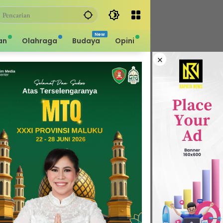
an
Olahraga
Budaya
Opini
×