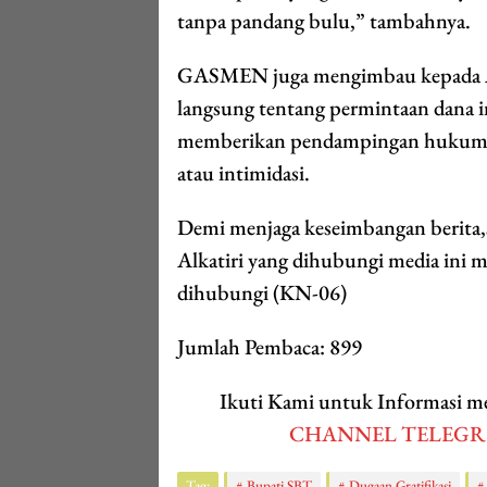
tanpa pandang bulu,” tambahnya.
GASMEN juga mengimbau kepada AS
langsung tentang permintaan dana 
memberikan pendampingan hukum ba
atau intimidasi.
Demi menjaga keseimbangan berita,sa
Alkatiri yang dihubungi media ini me
dihubungi (KN-06)
Jumlah Pembaca:
899
Ikuti Kami untuk Informasi
CHANNEL TELEG
Tag:
Bupati SBT
Dugaan Gratifikasi