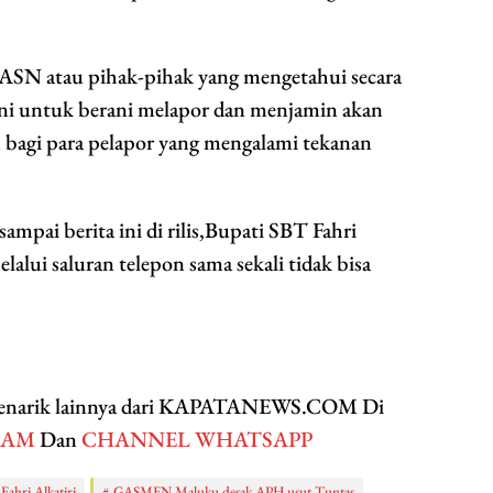
N atau pihak-pihak yang mengetahui secara
ini untuk berani melapor dan menjamin akan
gi para pelapor yang mengalami tekanan
mpai berita ini di rilis,Bupati SBT Fahri
lalui saluran telepon sama sekali tidak bisa
 menarik lainnya dari KAPATANEWS.COM Di
RAM
Dan
CHANNEL WHATSAPP
Fahri Alkatiri
GASMEN Maluku desak APH usut Tuntas