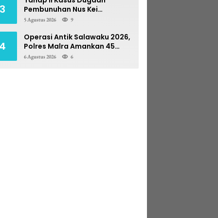
3
Pembunuhan Nus Kei
Dilimpahkan ke PN Ambon
5 Agustus 2026
9
Operasi Antik Salawaku 2026,
4
Polres Malra Amankan 45
Liter Sopi
6 Agustus 2026
6