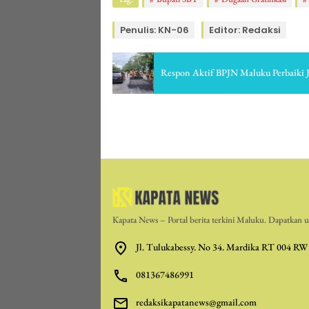
Penulis: KN-06
Editor: Redaksi
Respon Aktif BPJN Maluku Perbaiki 
Kapata News – Portal berita terkini Maluku. Dapatkan up
Jl. Tulukabessy. No 34. Mardika RT 004 RW
081367486991
redaksikapatanews@gmail.com