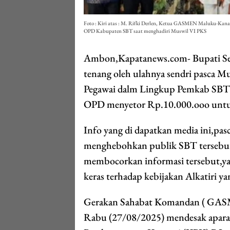
Foto : Kiri atas : M. Rifki Derlen, Ketua GASMEN Maluku-Kanan
OPD Kabupaten SBT saat menghadiri Muswil VI PKS
Ambon,Kapatanews.com- Bupati Sera
tenang oleh ulahnya sendri pasca Mu
Pegawai dalm Lingkup Pemkab SBT 
OPD menyetor Rp.10.000.ooo untu
Info yang di dapatkan media ini,pas
menghebohkan publik SBT tersebut, 
membocorkan informasi tersebut,y
keras terhadap kebijakan Alkatiri y
Gerakan Sahabat Komandan ( GASME
Rabu (27/08/2025) mendesak apara