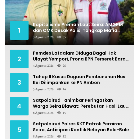
Kapitalisme Preman Laut Seira: AMGPM
1
dan OMK Desak Polisi Tangkap Mafia
Pungli
3 Agustus 2026
35
Pemdes Latdalam Diduga Bagal Hak
2
Ulayat Yempori, Prona BPN Terseret Bara
Sengketa
4 Agustus 2026
26
Tahap II Kasus Dugaan Pembunuhan Nus
3
Kei Dilimpahkan ke PN Ambon
5 Agustus 2026
16
Satpolairud Tanimbar Peringatkan
4
Warga Seira Blawat: Perebutan Hasil Laut
Berpotensi Pidana
8 Agustus 2026
15
Satpolairud Polres KKT Patroli Perairan
5
Seira, Antisipasi Konflik Nelayan Bale-Bale
8 Agustus 2026
12