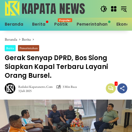
Langsung
ke
konten
Beranda
Berita
Politik
Pemerintahan
Ekono
Beranda
Berita
Berita
Pemerintahan
Gerak Senyap DPRD, Bos Siong
Siapkan Kapal Terbaru Layani
Orang Bursel.
1
Redaksi Kapatanews.com
3 Min Baca
3 Juli 2025