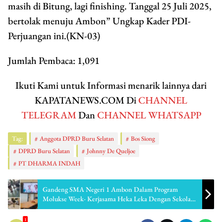
masih di Bitung, lagi finishing. Tanggal 25 Juli 2025,
bertolak menuju Ambon” Ungkap Kader PDI-
Perjuangan ini.(KN-03)
Jumlah Pembaca:
1,091
Ikuti Kami untuk Informasi menarik lainnya dari
KAPATANEWS.COM Di
CHANNEL
TELEGRAM
Dan
CHANNEL WHATSAPP
Tag:
Anggota DPRD Buru Selatan
Bos Siong
DPRD Buru Selatan
Johnny De Queljoe
PT DHARMA INDAH
Gandeng SMA Negeri 1 Ambon Dalam Program
Molukse Week- Kerjasama Heka Leka Dengan Sekolah
De- Lariks Belanda Dilakukan Dalam Bentuk Daring
1