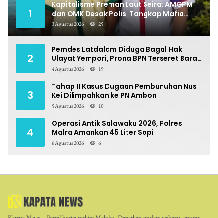
Kapitalisme Preman Laut Seira: AMGPM
1
dan OMK Desak Polisi Tangkap Mafia
Pungli
3 Agustus 2026
25
Pemdes Latdalam Diduga Bagal Hak
2
Ulayat Yempori, Prona BPN Terseret Bara
Sengketa
4 Agustus 2026
19
Tahap II Kasus Dugaan Pembunuhan Nus
3
Kei Dilimpahkan ke PN Ambon
5 Agustus 2026
10
Operasi Antik Salawaku 2026, Polres
4
Malra Amankan 45 Liter Sopi
6 Agustus 2026
6
Kapata News – Portal berita terkini Maluku. Dapatkan update terbaru seputar