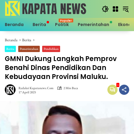
Langsung
ke
konten
Beranda
Berita
Politik
Pemerintahan
Ekono
Beranda
Berita
Berita
Pemerintahan
Pendidikan
GMNI Dukung Langkah Pemprov
Benahi Dinas Pendidikan Dan
Kebudayaan Provinsi Maluku.
1
Redaksi Kapatanews.com
2 Min Baca
17 April 2025