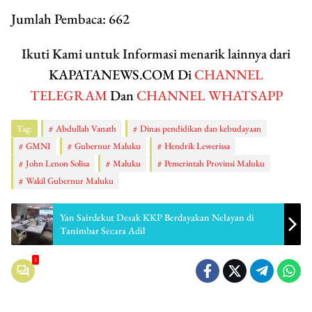
Jumlah Pembaca:
662
Ikuti Kami untuk Informasi menarik lainnya dari
KAPATANEWS.COM Di
CHANNEL
TELEGRAM
Dan
CHANNEL WHATSAPP
Tag:
Abdullah Vanath
Dinas pendidikan dan kebudayaan
GMNI
Gubernur Maluku
Hendrik Lewerissa
John Lenon Solisa
Maluku
Pemerintah Provinsi Maluku
Wakil Gubernur Maluku
Yan Sairdekut Desak KKP Berdayakan Nelayan di
Tanimbar Secara Adil
1