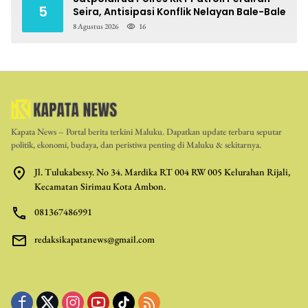
5
Seira, Antisipasi Konflik Nelayan Bale-Bale
8 Agustus 2026
16
Kapata News – Portal berita terkini Maluku. Dapatkan update terbaru seputar
politik, ekonomi, budaya, dan peristiwa penting di Maluku & sekitarnya.
Jl. Tulukabessy. No 34. Mardika RT 004 RW 005 Kelurahan Rijali,
Kecamatan Sirimau Kota Ambon.
081367486991
redaksikapatanews@gmail.com