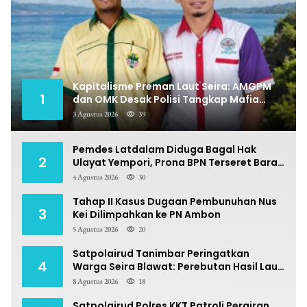
Kapitalisme Preman Laut Seira: AMGPM
1
dan OMK Desak Polisi Tangkap Mafia
Pungli
3 Agustus 2026
39
Pemdes Latdalam Diduga Bagal Hak
2
Ulayat Yempori, Prona BPN Terseret Bara
Sengketa
4 Agustus 2026
30
Tahap II Kasus Dugaan Pembunuhan Nus
3
Kei Dilimpahkan ke PN Ambon
5 Agustus 2026
20
Satpolairud Tanimbar Peringatkan
4
Warga Seira Blawat: Perebutan Hasil Laut
Berpotensi Pidana
8 Agustus 2026
18
Satpolairud Polres KKT Patroli Perairan