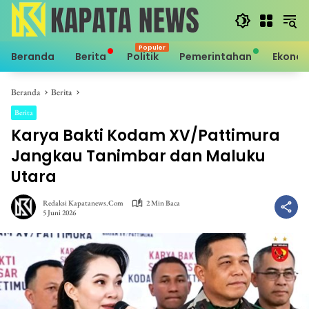
Langsung
ke
konten
Beranda
Berita
Politik
Pemerintahan
Ekono
Beranda
Berita
Berita
Karya Bakti Kodam XV/Pattimura
Jangkau Tanimbar dan Maluku
Utara
Redaksi Kapatanews.com
2 Min Baca
5 Juni 2026