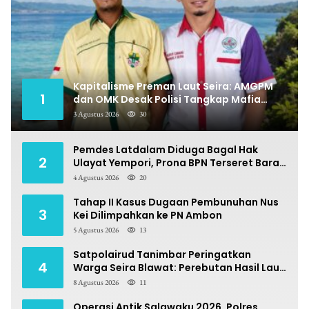
Kapitalisme Preman Laut Seira: AMGPM
1
dan OMK Desak Polisi Tangkap Mafia
Pungli
3 Agustus 2026
30
Pemdes Latdalam Diduga Bagal Hak
2
Ulayat Yempori, Prona BPN Terseret Bara
Sengketa
4 Agustus 2026
20
Tahap II Kasus Dugaan Pembunuhan Nus
3
Kei Dilimpahkan ke PN Ambon
5 Agustus 2026
13
Satpolairud Tanimbar Peringatkan
4
Warga Seira Blawat: Perebutan Hasil Laut
Berpotensi Pidana
8 Agustus 2026
11
Operasi Antik Salawaku 2026, Polres