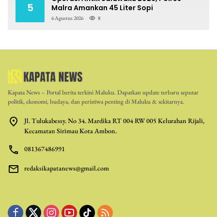
5
Malra Amankan 45 Liter Sopi
6 Agustus 2026
8
Kapata News – Portal berita terkini Maluku. Dapatkan update terbaru seputar
politik, ekonomi, budaya, dan peristiwa penting di Maluku & sekitarnya.
Jl. Tulukabessy. No 34. Mardika RT 004 RW 005 Kelurahan Rijali,
Kecamatan Sirimau Kota Ambon.
081367486991
redaksikapatanews@gmail.com