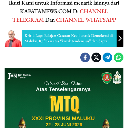
Ikuti Kami untuk Informasi menarik lainnya dari
KAPATANEWS.COM Di
CHANNEL
TELEGRAM
Dan
CHANNEL WHATSAPP
Kritik Lupa Belajar: Catatan Kecil untuk Demokrasi di
Maluku. Refleksi atas “kritik tendensius” dan Sapta
Cita Lawamena dalam Perspektif Pekerjaan Sosial.