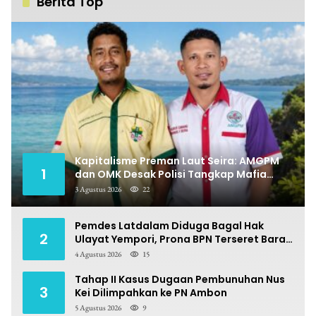
Berita Top
Kapitalisme Preman Laut Seira: AMGPM
1
dan OMK Desak Polisi Tangkap Mafia
Pungli
3 Agustus 2026
22
Pemdes Latdalam Diduga Bagal Hak
2
Ulayat Yempori, Prona BPN Terseret Bara
Sengketa
4 Agustus 2026
15
Tahap II Kasus Dugaan Pembunuhan Nus
3
Kei Dilimpahkan ke PN Ambon
5 Agustus 2026
9