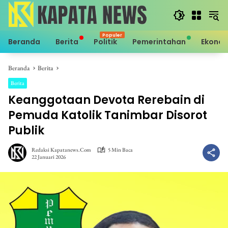
Langsung
ke
konten
Beranda
Berita
Politik
Pemerintahan
Ekono
Beranda
Berita
Berita
Keanggotaan Devota Rerebain di
Pemuda Katolik Tanimbar Disorot
Publik
Redaksi Kapatanews.com
5 Min Baca
22 Januari 2026