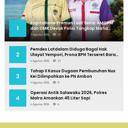
Kapitalisme Preman Laut Seira: AMGPM
1
dan OMK Desak Polisi Tangkap Mafia
Pungli
3 Agustus 2026
22
Pemdes Latdalam Diduga Bagal Hak
2
Ulayat Yempori, Prona BPN Terseret Bara
Sengketa
4 Agustus 2026
15
Tahap II Kasus Dugaan Pembunuhan Nus
3
Kei Dilimpahkan ke PN Ambon
5 Agustus 2026
9
Operasi Antik Salawaku 2026, Polres
4
Malra Amankan 45 Liter Sopi
6 Agustus 2026
6