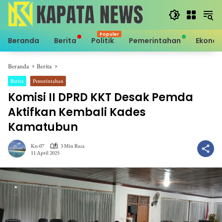
Langsung
ke
konten
Beranda
Berita
Politik
Pemerintahan
Ekono
Beranda
Berita
Berita
Pemerintahan
Komisi II DPRD KKT Desak Pemda
Aktifkan Kembali Kades
Kamatubun
Kn-07
3 Min Baca
11 April 2025