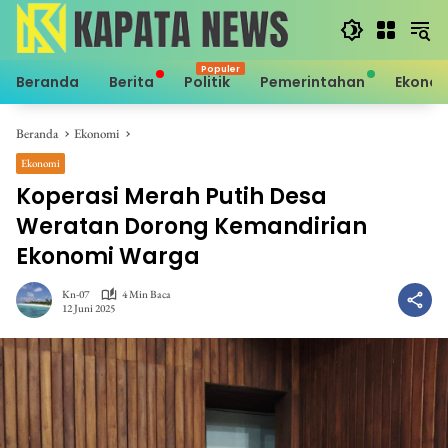
Langsung
ke
konten
Beranda
Berita
Politik
Pemerintahan
Ekono
Beranda
Ekonomi
Ekonomi
Koperasi Merah Putih Desa
Weratan Dorong Kemandirian
Ekonomi Warga
Kn-07
4 Min Baca
12 Juni 2025