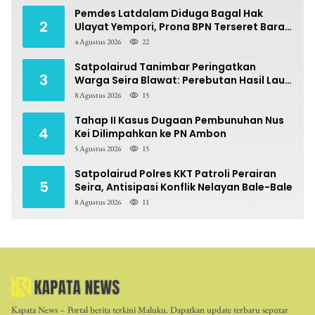
Pemdes Latdalam Diduga Bagal Hak
2
Ulayat Yempori, Prona BPN Terseret Bara
Sengketa
4 Agustus 2026
22
Satpolairud Tanimbar Peringatkan
3
Warga Seira Blawat: Perebutan Hasil Laut
Berpotensi Pidana
8 Agustus 2026
15
Tahap II Kasus Dugaan Pembunuhan Nus
4
Kei Dilimpahkan ke PN Ambon
5 Agustus 2026
15
Satpolairud Polres KKT Patroli Perairan
5
Seira, Antisipasi Konflik Nelayan Bale-Bale
8 Agustus 2026
11
Kapata News – Portal berita terkini Maluku. Dapatkan update terbaru seputar