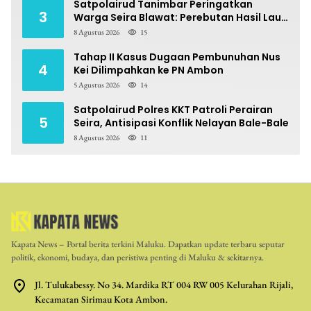
Satpolairud Tanimbar Peringatkan
3
Warga Seira Blawat: Perebutan Hasil Laut
Berpotensi Pidana
8 Agustus 2026
15
Tahap II Kasus Dugaan Pembunuhan Nus
4
Kei Dilimpahkan ke PN Ambon
5 Agustus 2026
14
Satpolairud Polres KKT Patroli Perairan
5
Seira, Antisipasi Konflik Nelayan Bale-Bale
8 Agustus 2026
11
Kapata News – Portal berita terkini Maluku. Dapatkan update terbaru seputar
politik, ekonomi, budaya, dan peristiwa penting di Maluku & sekitarnya.
Jl. Tulukabessy. No 34. Mardika RT 004 RW 005 Kelurahan Rijali,
Kecamatan Sirimau Kota Ambon.