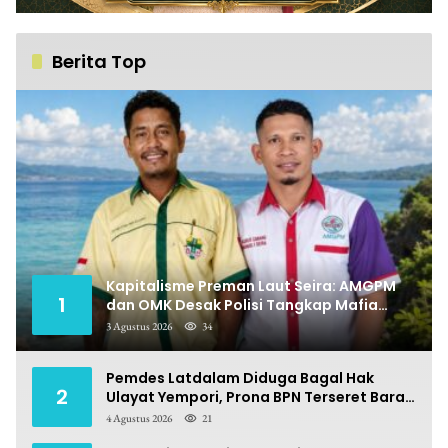
Berita Top
Kapitalisme Preman Laut Seira: AMGPM
1
dan OMK Desak Polisi Tangkap Mafia
Pungli
3 Agustus 2026
34
Pemdes Latdalam Diduga Bagal Hak
2
Ulayat Yempori, Prona BPN Terseret Bara
Sengketa
4 Agustus 2026
21