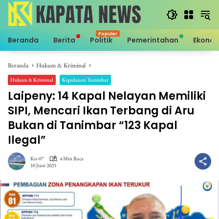
Langsung
ke
konten
Beranda
Berita
Politik
Pemerintahan
Ekono
Beranda
Hukum & Kriminal
Hukum & Kriminal
Kepulauan Tanimbar
Laipeny: 14 Kapal Nelayan Memiliki
SIPI, Mencari Ikan Terbang di Aru
Bukan di Tanimbar “123 Kapal
Ilegal”
Kn-07
4 Min Baca
10 Juni 2025