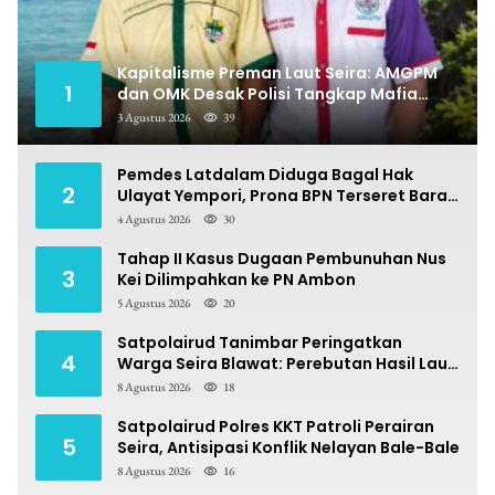
Kapitalisme Preman Laut Seira: AMGPM
1
dan OMK Desak Polisi Tangkap Mafia
Pungli
3 Agustus 2026
39
Pemdes Latdalam Diduga Bagal Hak
2
Ulayat Yempori, Prona BPN Terseret Bara
Sengketa
4 Agustus 2026
30
Tahap II Kasus Dugaan Pembunuhan Nus
3
Kei Dilimpahkan ke PN Ambon
5 Agustus 2026
20
Satpolairud Tanimbar Peringatkan
4
Warga Seira Blawat: Perebutan Hasil Laut
Berpotensi Pidana
8 Agustus 2026
18
Satpolairud Polres KKT Patroli Perairan
5
Seira, Antisipasi Konflik Nelayan Bale-Bale
8 Agustus 2026
16