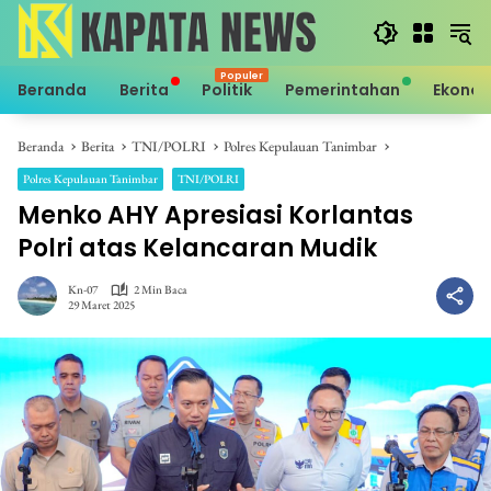
Langsung
ke
konten
Beranda
Berita
Politik
Pemerintahan
Ekono
Beranda
Berita
TNI/POLRI
Polres Kepulauan Tanimbar
Polres Kepulauan Tanimbar
TNI/POLRI
Menko AHY Apresiasi Korlantas
Polri atas Kelancaran Mudik
Kn-07
2 Min Baca
29 Maret 2025