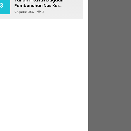
3
Pembunuhan Nus Kei
Dilimpahkan ke PN Ambon
5 Agustus 2026
8