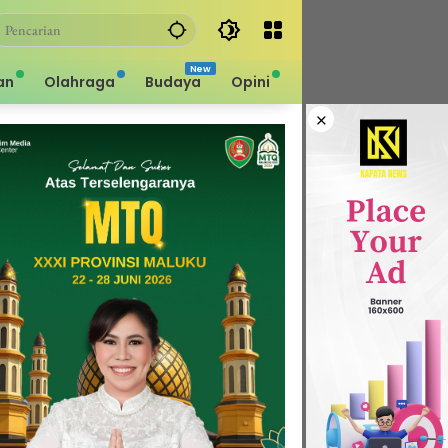
an
Olahraga
Budaya
Opini
×