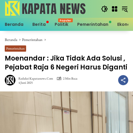
Langsung
ke
konten
Beranda
Berita
Politik
Pemerintahan
Ekono
Beranda
Pemerintahan
Pemerintahan
Moenandar : Jika Tidak Ada Solusi ,
Pejabat Raja 6 Negeri Harus Diganti
Redaksi Kapatanews.com
2 Min Baca
4 Juni 2025