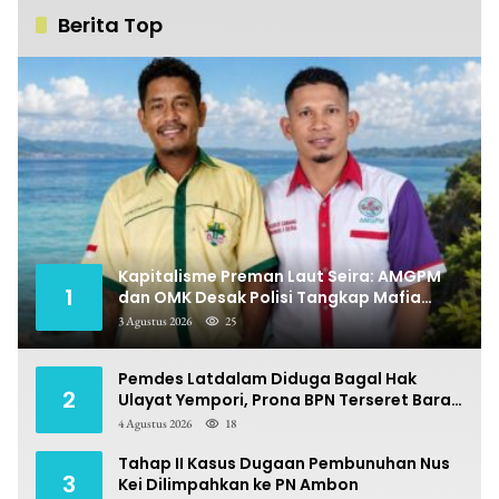
Berita Top
Kapitalisme Preman Laut Seira: AMGPM
1
dan OMK Desak Polisi Tangkap Mafia
Pungli
3 Agustus 2026
25
Pemdes Latdalam Diduga Bagal Hak
2
Ulayat Yempori, Prona BPN Terseret Bara
Sengketa
4 Agustus 2026
18
Tahap II Kasus Dugaan Pembunuhan Nus
3
Kei Dilimpahkan ke PN Ambon