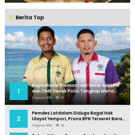
Berita Top
Kapitalisme Preman Laut Seira: AMGPM
1
dan OMK Desak Polisi Tangkap Mafia
Pungli
3 Agustus 2026
35
Pemdes Latdalam Diduga Bagal Hak
2
Ulayat Yempori, Prona BPN Terseret Bara
Sengketa
4 Agustus 2026
26