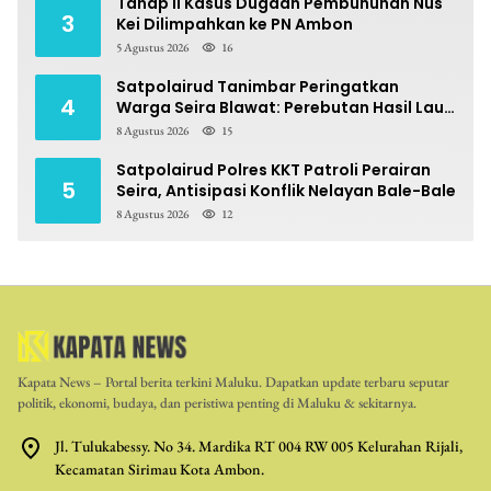
Tahap II Kasus Dugaan Pembunuhan Nus
3
Kei Dilimpahkan ke PN Ambon
5 Agustus 2026
16
Satpolairud Tanimbar Peringatkan
4
Warga Seira Blawat: Perebutan Hasil Laut
Berpotensi Pidana
8 Agustus 2026
15
Satpolairud Polres KKT Patroli Perairan
5
Seira, Antisipasi Konflik Nelayan Bale-Bale
8 Agustus 2026
12
Kapata News – Portal berita terkini Maluku. Dapatkan update terbaru seputar
politik, ekonomi, budaya, dan peristiwa penting di Maluku & sekitarnya.
Jl. Tulukabessy. No 34. Mardika RT 004 RW 005 Kelurahan Rijali,
Kecamatan Sirimau Kota Ambon.