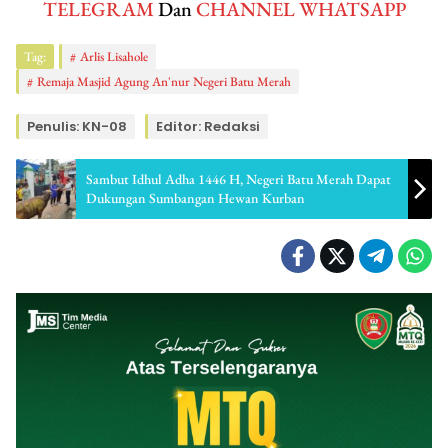
TELEGRAM
Dan
CHANNEL WHATSAPP
Tag:
Arlis Lisahole
Remaja Masjid Agung An'nur Negeri Batu Merah
Penulis: KN-08
Editor: Redaksi
Sambut Idhul Adha 1446 H, Negeri Batu Merah Dapat
Dukungan Sumbangan Hewan Kurban