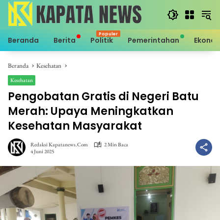
Langsung
ke
konten
Beranda
Berita
Politik
Pemerintahan
Ekono
Beranda
Kesehatan
Kesehatan
Pengobatan Gratis di Negeri Batu
Merah: Upaya Meningkatkan
Kesehatan Masyarakat
Redaksi Kapatanews.com
2 Min Baca
4 Juni 2025