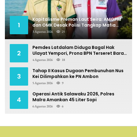
Kapitalisme Preman Laut Seira: AMGPM
1
dan OMK Desak Polisi Tangkap Mafia
Pungli
3 Agustus 2026
25
Pemdes Latdalam Diduga Bagal Hak
2
Ulayat Yempori, Prona BPN Terseret Bara
Sengketa
4 Agustus 2026
18
Tahap II Kasus Dugaan Pembunuhan Nus
3
Kei Dilimpahkan ke PN Ambon
5 Agustus 2026
9
Operasi Antik Salawaku 2026, Polres
4
Malra Amankan 45 Liter Sopi
6 Agustus 2026
6