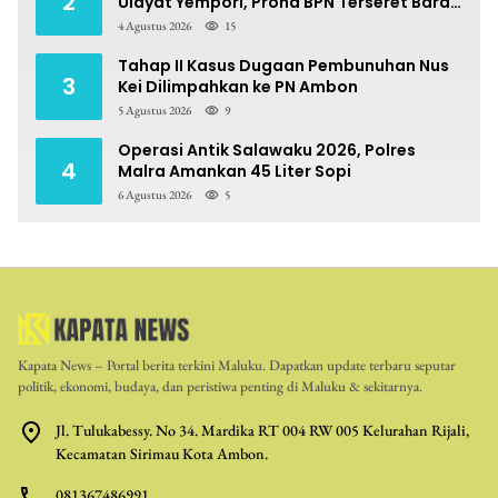
2
Ulayat Yempori, Prona BPN Terseret Bara
Sengketa
4 Agustus 2026
15
Tahap II Kasus Dugaan Pembunuhan Nus
3
Kei Dilimpahkan ke PN Ambon
5 Agustus 2026
9
Operasi Antik Salawaku 2026, Polres
4
Malra Amankan 45 Liter Sopi
6 Agustus 2026
5
Kapata News – Portal berita terkini Maluku. Dapatkan update terbaru seputar
politik, ekonomi, budaya, dan peristiwa penting di Maluku & sekitarnya.
Jl. Tulukabessy. No 34. Mardika RT 004 RW 005 Kelurahan Rijali,
Kecamatan Sirimau Kota Ambon.
081367486991