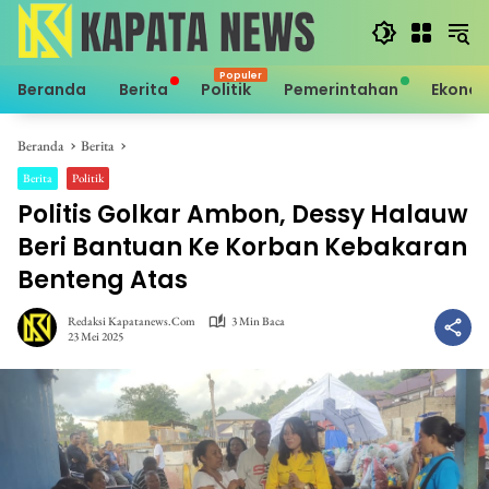
Langsung
ke
konten
Beranda
Berita
Politik
Pemerintahan
Ekono
Beranda
Berita
Berita
Politik
Politis Golkar Ambon, Dessy Halauw
Beri Bantuan Ke Korban Kebakaran
Benteng Atas
Redaksi Kapatanews.com
3 Min Baca
23 Mei 2025