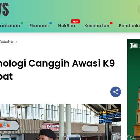
rintahan
Ekonomi
HukRim
Kesehatan
Pendidik
Tanimbar
nologi Canggih Awasi K9
pat