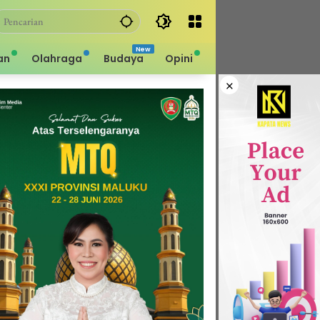
an
Olahraga
Budaya
Opini
×