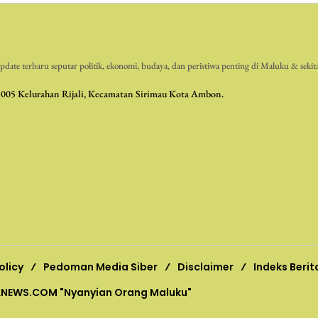
date terbaru seputar politik, ekonomi, budaya, dan peristiwa penting di Maluku & sekit
 005 Kelurahan Rijali, Kecamatan Sirimau Kota Ambon.
olicy
Pedoman Media Siber
Disclaimer
Indeks Berit
ANEWS.COM
"Nyanyian Orang Maluku"