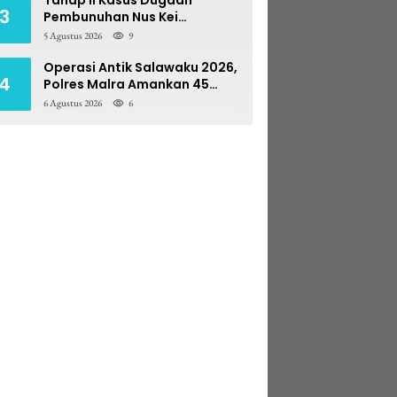
3
Pembunuhan Nus Kei
Dilimpahkan ke PN Ambon
5 Agustus 2026
9
Operasi Antik Salawaku 2026,
4
Polres Malra Amankan 45
Liter Sopi
6 Agustus 2026
6