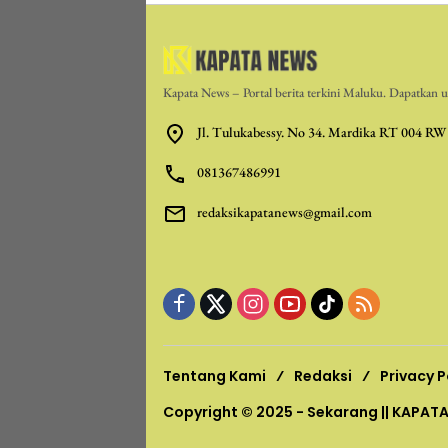
Kapata News – Portal berita terkini Maluku. Dapatkan up
Jl. Tulukabessy. No 34. Mardika RT 004 RW
081367486991
redaksikapatanews@gmail.com
Tentang Kami
Redaksi
Privacy P
Copyright © 2025 - Sekarang ||
KAPAT