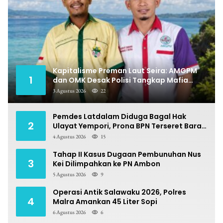
Kapitalisme Preman Laut Seira: AMGPM
1
dan OMK Desak Polisi Tangkap Mafia
Pungli
3 Agustus 2026
22
Pemdes Latdalam Diduga Bagal Hak
2
Ulayat Yempori, Prona BPN Terseret Bara
Sengketa
4 Agustus 2026
15
Tahap II Kasus Dugaan Pembunuhan Nus
3
Kei Dilimpahkan ke PN Ambon
5 Agustus 2026
9
Operasi Antik Salawaku 2026, Polres
4
Malra Amankan 45 Liter Sopi
6 Agustus 2026
6