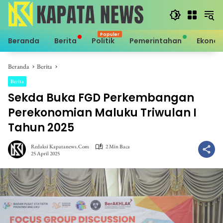
Langsung
ke
konten
Beranda
Berita
Politik
Pemerintahan
Ekono
Beranda
Berita
Berita
Sekda Buka FGD Perkembangan
Perekonomian Maluku Triwulan I
Tahun 2025
Redaksi Kapatanews.com
2 Min Baca
25 April 2025