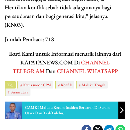
Hentikan konflik sebab tidak ada gunanya bagi
persaudaraan dan bagi generasi kita,” jelasnya.
(KN03).
Jumlah Pembaca:
718
Ikuti Kami untuk Informasi menarik lainnya dari
KAPATANEWS.COM Di
CHANNEL
TELEGRAM
Dan
CHANNEL WHATSAPP
Tag:
Ketua sinode GPM
Konflik
Maluku Tengah
Seram utara
GAMKI Maluku Kecam Insiden Berdarah Di Seram
Utara Dan Tial-Tulehu.