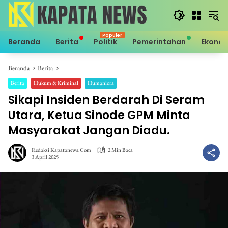
Langsung
ke
konten
Beranda
Berita
Politik
Pemerintahan
Ekono
Beranda
Berita
Berita
Hukum & Kriminal
Humaniora
Sikapi Insiden Berdarah Di Seram
Utara, Ketua Sinode GPM Minta
Masyarakat Jangan Diadu.
Redaksi Kapatanews.com
2 Min Baca
3 April 2025