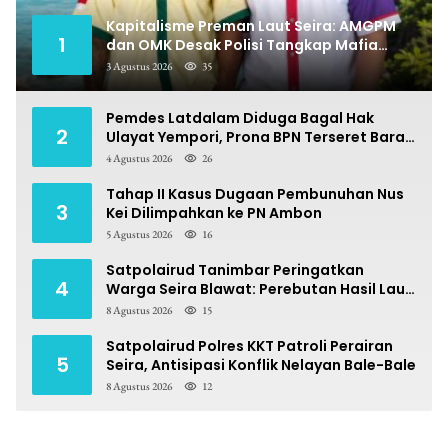
Kapitalisme Preman Laut Seira: AMGPM
1
dan OMK Desak Polisi Tangkap Mafia
Pungli
3 Agustus 2026
35
Pemdes Latdalam Diduga Bagal Hak
2
Ulayat Yempori, Prona BPN Terseret Bara
Sengketa
4 Agustus 2026
26
Tahap II Kasus Dugaan Pembunuhan Nus
3
Kei Dilimpahkan ke PN Ambon
5 Agustus 2026
16
Satpolairud Tanimbar Peringatkan
4
Warga Seira Blawat: Perebutan Hasil Laut
Berpotensi Pidana
8 Agustus 2026
15
Satpolairud Polres KKT Patroli Perairan
5
Seira, Antisipasi Konflik Nelayan Bale-Bale
8 Agustus 2026
12