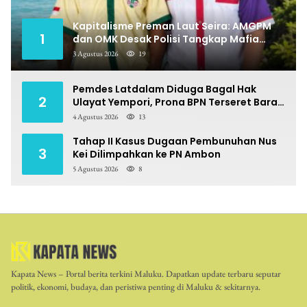
Kapitalisme Preman Laut Seira: AMGPM
1
dan OMK Desak Polisi Tangkap Mafia
Pungli
3 Agustus 2026
19
Pemdes Latdalam Diduga Bagal Hak
2
Ulayat Yempori, Prona BPN Terseret Bara
Sengketa
4 Agustus 2026
13
Tahap II Kasus Dugaan Pembunuhan Nus
3
Kei Dilimpahkan ke PN Ambon
5 Agustus 2026
8
Kapata News – Portal berita terkini Maluku. Dapatkan update terbaru seputar
politik, ekonomi, budaya, dan peristiwa penting di Maluku & sekitarnya.