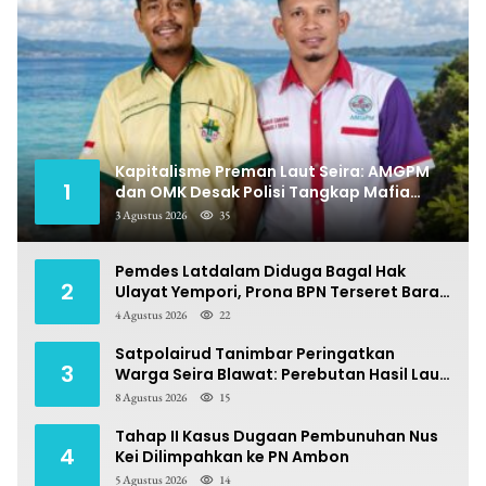
Kapitalisme Preman Laut Seira: AMGPM
1
dan OMK Desak Polisi Tangkap Mafia
Pungli
3 Agustus 2026
35
Pemdes Latdalam Diduga Bagal Hak
2
Ulayat Yempori, Prona BPN Terseret Bara
Sengketa
4 Agustus 2026
22
Satpolairud Tanimbar Peringatkan
3
Warga Seira Blawat: Perebutan Hasil Laut
Berpotensi Pidana
8 Agustus 2026
15
Tahap II Kasus Dugaan Pembunuhan Nus
4
Kei Dilimpahkan ke PN Ambon
5 Agustus 2026
14