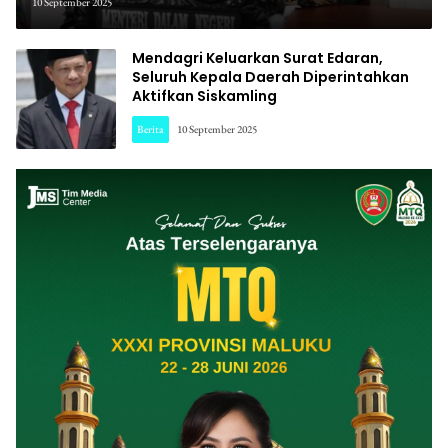
Daerah Evaluasi Tunjangan
10 September 2025
Anggota DPRD
Mendagri Keluarkan Surat Edaran,
Seluruh Kepala Daerah Diperintahkan
Aktifkan Siskamling
Berita
10 September 2025