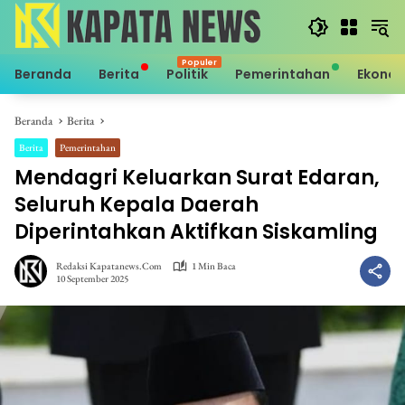
Langsung
ke
konten
Beranda
Berita
Politik
Pemerintahan
Ekono
Beranda
Berita
Berita
Pemerintahan
Mendagri Keluarkan Surat Edaran,
Seluruh Kepala Daerah
Diperintahkan Aktifkan Siskamling
Redaksi Kapatanews.com
1 Min Baca
10 September 2025