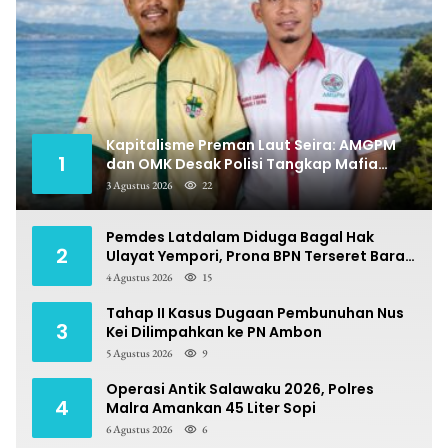
Kapitalisme Preman Laut Seira: AMGPM
1
dan OMK Desak Polisi Tangkap Mafia
Pungli
3 Agustus 2026
22
Pemdes Latdalam Diduga Bagal Hak
2
Ulayat Yempori, Prona BPN Terseret Bara
Sengketa
4 Agustus 2026
15
Tahap II Kasus Dugaan Pembunuhan Nus
3
Kei Dilimpahkan ke PN Ambon
5 Agustus 2026
9
Operasi Antik Salawaku 2026, Polres
4
Malra Amankan 45 Liter Sopi
6 Agustus 2026
6