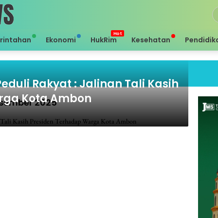
rintahan
Ekonomi
HukRim
Kesehatan
Pendidik
Sei 
eduli Rakyat : Jalinan Tali Kasih
rga Kota Ambon
Desember 2025