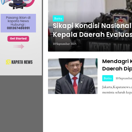
Berita
Sikapi Kondisi Nasiona
Kepala Daerah Evalua
10 September 2025
Mendagri K
Daerah Dip
Berita
10 Septembe
Jakarta,Kapatanews.
meminta seluruh kep