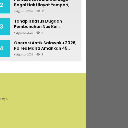
2
Bagal Hak Ulayat Yempori,
Prona BPN Terseret Bara
4 Agustus 2026
15
Sengketa
Tahap II Kasus Dugaan
3
Pembunuhan Nus Kei
Dilimpahkan ke PN Ambon
5 Agustus 2026
9
Operasi Antik Salawaku 2026,
4
Polres Malra Amankan 45
Liter Sopi
6 Agustus 2026
5
arnya.