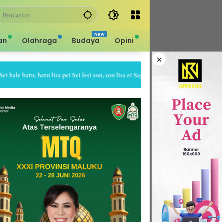
an
Olahraga
Budaya
Opini
×
le hatu, hatu lisa pei Sei lesi sou, sou lisa ei Sapa bale batu, batu gepe dia Sapa 