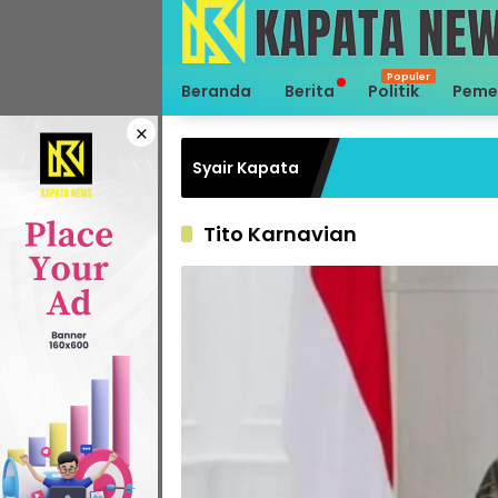
Langsung
ke
konten
Beranda
Berita
Politik
Peme
×
Syair Kapata
Tito Karnavian