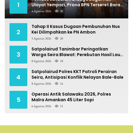
1
Ulayat Yempori, Prona BPN Terseret Bara
Sengketa
4 Agustus 2026
30
Tahap II Kasus Dugaan Pembunuhan Nus
2
Kei Dilimpahkan ke PN Ambon
5 Agustus 2026
20
Satpolairud Tanimbar Peringatkan
3
Warga Seira Blawat: Perebutan Hasil Laut
Berpotensi Pidana
8 Agustus 2026
18
Satpolairud Polres KKT Patroli Perairan
4
Seira, Antisipasi Konflik Nelayan Bale-Bale
8 Agustus 2026
16
Operasi Antik Salawaku 2026, Polres
5
Malra Amankan 45 Liter Sopi
6 Agustus 2026
15