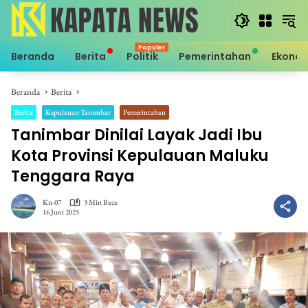
Langsung
ke
konten
Beranda
Berita
Politik
Pemerintahan
Ekono
Beranda
Berita
Berita
Kepulauan Tanimbar
Pemerintahan
Tanimbar Dinilai Layak Jadi Ibu
Kota Provinsi Kepulauan Maluku
Tenggara Raya
Kn-07
3 Min Baca
16 Juni 2025