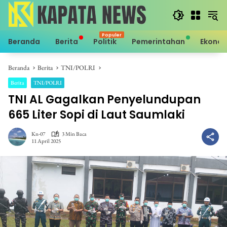
Langsung
ke
konten
Beranda
Berita
Politik
Pemerintahan
Ekono
Beranda
Berita
TNI/POLRI
Berita
TNI/POLRI
TNI AL Gagalkan Penyelundupan
665 Liter Sopi di Laut Saumlaki
Kn-07
3 Min Baca
11 April 2025