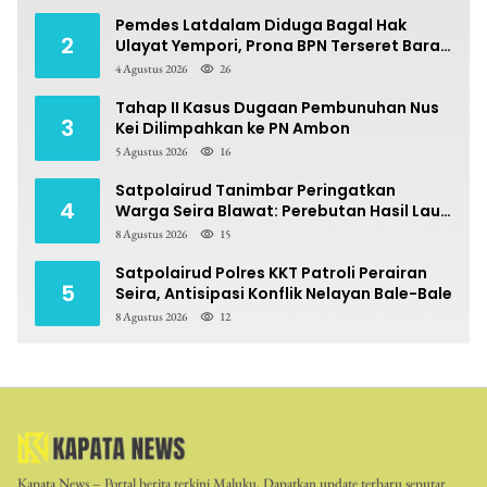
Pemdes Latdalam Diduga Bagal Hak
2
Ulayat Yempori, Prona BPN Terseret Bara
Sengketa
4 Agustus 2026
26
Tahap II Kasus Dugaan Pembunuhan Nus
3
Kei Dilimpahkan ke PN Ambon
5 Agustus 2026
16
Satpolairud Tanimbar Peringatkan
4
Warga Seira Blawat: Perebutan Hasil Laut
Berpotensi Pidana
8 Agustus 2026
15
Satpolairud Polres KKT Patroli Perairan
5
Seira, Antisipasi Konflik Nelayan Bale-Bale
8 Agustus 2026
12
Kapata News – Portal berita terkini Maluku. Dapatkan update terbaru seputar