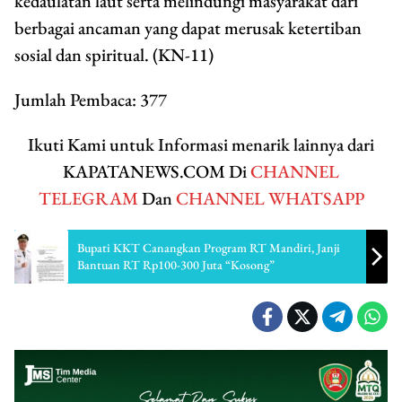
kedaulatan laut serta melindungi masyarakat dari
berbagai ancaman yang dapat merusak ketertiban
sosial dan spiritual. (KN-11)
Jumlah Pembaca:
377
Ikuti Kami untuk Informasi menarik lainnya dari
KAPATANEWS.COM Di
CHANNEL
TELEGRAM
Dan
CHANNEL WHATSAPP
Bupati KKT Canangkan Program RT Mandiri, Janji
Bantuan RT Rp100-300 Juta “Kosong”