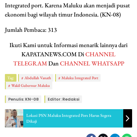
Integrated port. Karena Maluku akan menjadi pusat
ekonomi bagi wilayah timur Indonesia. (KN-08)
Jumlah Pembaca:
313
Ikuti Kami untuk Informasi menarik lainnya dari
KAPATANEWS.COM Di
CHANNEL
TELEGRAM
Dan
CHANNEL WHATSAPP
Tag:
Abdullah Vanath
Maluku Integrated Port
Wakil Gubernur Maluku
Penulis: KN-08
Editor: Redaksi
Lokasi PSN Maluku Integrated Pors Harus Segera
Dikaji