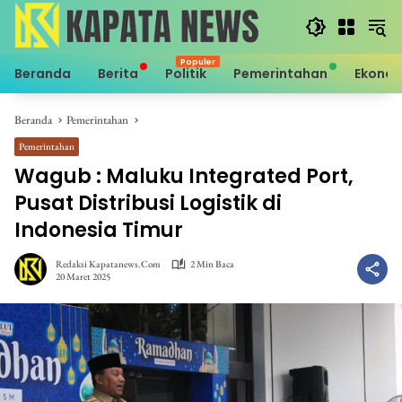
Langsung
ke
konten
Beranda
Berita
Politik
Pemerintahan
Ekono
Beranda
Pemerintahan
Pemerintahan
Wagub : Maluku Integrated Port,
Pusat Distribusi Logistik di
Indonesia Timur
Redaksi Kapatanews.com
2 Min Baca
20 Maret 2025