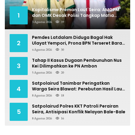
Kapitalisme Preman Laut Seira: AMGPM
1
dan OMK Desak Polisi Tangkap Mafia
Pungli
3 Agustus 2026
39
Pemdes Latdalam Diduga Bagal Hak
2
Ulayat Yempori, Prona BPN Terseret Bara
Sengketa
4 Agustus 2026
30
Tahap II Kasus Dugaan Pembunuhan Nus
3
Kei Dilimpahkan ke PN Ambon
5 Agustus 2026
20
Satpolairud Tanimbar Peringatkan
4
Warga Seira Blawat: Perebutan Hasil Laut
Berpotensi Pidana
8 Agustus 2026
18
Satpolairud Polres KKT Patroli Perairan
5
Seira, Antisipasi Konflik Nelayan Bale-Bale
8 Agustus 2026
16