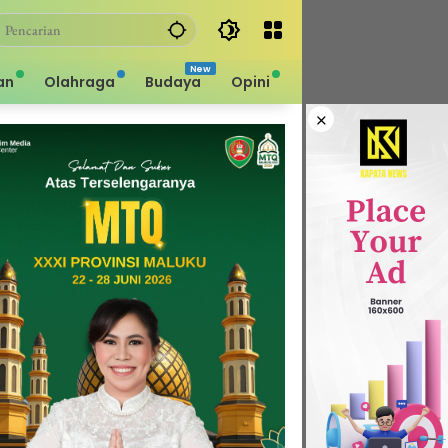
an
Olahraga
Budaya
Opini
×