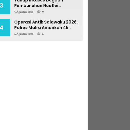
3
Pembunuhan Nus Kei
Dilimpahkan ke PN Ambon
5 Agustus 2026
9
Operasi Antik Salawaku 2026,
4
Polres Malra Amankan 45
Liter Sopi
6 Agustus 2026
6