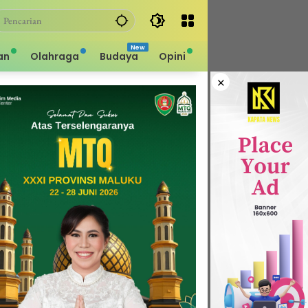
an
Olahraga
Budaya
Opini
×