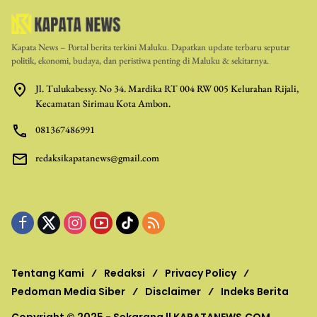
Kapata News – Portal berita terkini Maluku. Dapatkan update terbaru seputar
politik, ekonomi, budaya, dan peristiwa penting di Maluku & sekitarnya.
Jl. Tulukabessy. No 34. Mardika RT 004 RW 005 Kelurahan Rijali,
Kecamatan Sirimau Kota Ambon.
081367486991
redaksikapatanews@gmail.com
Tentang Kami
Redaksi
Privacy Policy
Pedoman Media Siber
Disclaimer
Indeks Berita
Copyright © 2025 - Sekarang ||
KAPATANEWS.COM