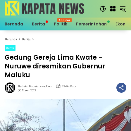
Langsung
ke
konten
Beranda
Berita
Politik
Pemerintahan
Ekono
Beranda
Berita
Berita
Gedung Gereja Lima Kwate –
Nuruwe diresmikan Gubernur
Maluku
Redaksi Kapatanews.com
2 Min Baca
30 Maret 2025