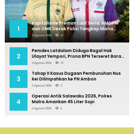
Kapitalisme Preman Laut Seira: AMGPM
1
dan OMK Desak Polisi Tangkap Mafia
Pungli
3 Agustus 2026
22
Pemdes Latdalam Diduga Bagal Hak
2
Ulayat Yempori, Prona BPN Terseret Bara
Sengketa
4 Agustus 2026
15
Tahap II Kasus Dugaan Pembunuhan Nus
3
Kei Dilimpahkan ke PN Ambon
5 Agustus 2026
9
Operasi Antik Salawaku 2026, Polres
4
Malra Amankan 45 Liter Sopi
6 Agustus 2026
6