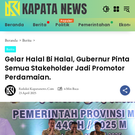
Langsung
ke
konten
Beranda
Berita
Politik
Pemerintahan
Ekono
Beranda
Berita
Berita
Gelar Halal Bi Halal, Gubernur Pinta
Semua Stakeholder Jadi Promotor
Perdamaian.
Redaksi Kapatanews.com
4 Min Baca
23 April 2025