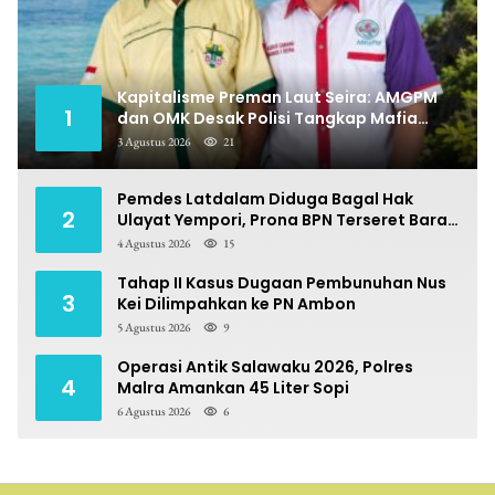
Kapitalisme Preman Laut Seira: AMGPM
1
dan OMK Desak Polisi Tangkap Mafia
Pungli
3 Agustus 2026
21
Pemdes Latdalam Diduga Bagal Hak
2
Ulayat Yempori, Prona BPN Terseret Bara
Sengketa
4 Agustus 2026
15
Tahap II Kasus Dugaan Pembunuhan Nus
3
Kei Dilimpahkan ke PN Ambon
5 Agustus 2026
9
Operasi Antik Salawaku 2026, Polres
4
Malra Amankan 45 Liter Sopi
6 Agustus 2026
6