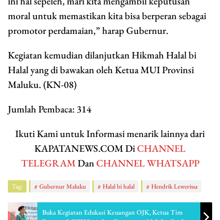
ini hal sepeleh, mari kita mengambil keputusan
moral untuk memastikan kita bisa berperan sebagai
promotor perdamaian,” harap Gubernur.
Kegiatan kemudian dilanjutkan Hikmah Halal bi
Halal yang di bawakan oleh Ketua MUI Provinsi
Maluku. (KN-08)
Jumlah Pembaca:
314
Ikuti Kami untuk Informasi menarik lainnya dari
KAPATANEWS.COM Di
CHANNEL
TELEGRAM
Dan
CHANNEL WHATSAPP
Tag:
Gubernur Maluku
Halal bi halal
Hendrik Lewerissa
Buka Kegiatan Edukasi Keuangan OJK, Ketua Tim